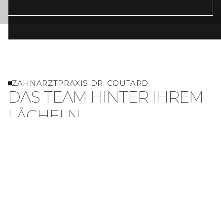
ZAHNARZTPRAXIS DR. COUTARD
DAS TEAM HINTER IHREM
LÄCHELN
In unserer Praxis erwartet Sie ein erfahrenes Team,
das sich mit Fachwissen, Einfühlungsvermögen und
moderner Zahnmedizin um Ihre Zahngesundheit
kümmert.
Vom Empfang bis zur Behandlung arbeiten wir Hand
in Hand, damit Sie sich rundum gut betreut und
wohlfühlen. Lernen Sie hier die Menschen kennen, die
hinter Ihrer Behandlung stehen.